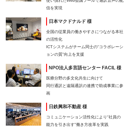
使い慣れたWeb会議ツールで通訳音声の配
信を実現
日本マクドナルド 様
全国の従業員の働きやすさにつながる本社
の活性化
ICTシステムがチーム同士の“コラボレーシ
ョンの質”向上を支援
NPO法人多言語センター FACIL 様
医療分野の多文化共生に向けて
同行通訳と遠隔通訳の連携で助成事業に参
画
日鉄興和不動産 様
コミュニケーション活性化により
“社員の
能力を引き出す”働き方改革を実践