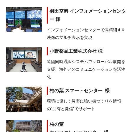
羽田空港 インフォメーションセンタ
ー 様
インフォメーションセンターで
高精細４Ｋ
映像のマルチ表示を実現
小野薬品工業株式会社 様
遠隔同時通訳システムでグローバル展開を
支援、海外とのコミュニケーションを活性
化
柏の葉 スマートセンター 様
環境に優しく災害に強い街づくりを
情報
の“共有と発信”でサポート
柏の葉