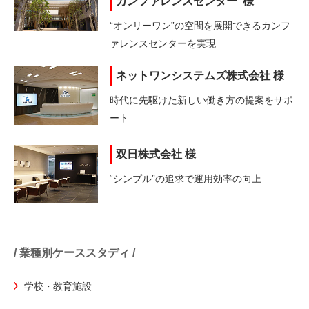
カンファレンスセンター 様
“オンリーワン”の空間を展開できる
カンフ
ァレンスセンターを実現
ネットワンシステムズ株式会社 様
時代に先駆けた新しい働き方の
提案をサポ
ート
双日株式会社 様
“シンプル”の追求で運用効率の向上
/ 業種別ケーススタディ /
学校・教育施設