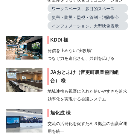
ワークスペース、多目的スペース
災害・防災・監視・管制・消防指令
インフォメーション、大型映像表示
KDDI 様
発信を止めない“実験場”
つなぐ力を進化させ、共創を広げる
JAおとふけ（音更町農業協同組
合） 様
地域連携も視野に入れた使いやすさを追求
効率化を実現する会議システム
旭化成 様
交流の活発化を促すため３拠点の会議室運
用を統一