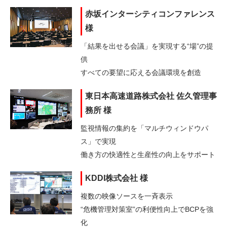
赤坂インターシティコンファレンス
様
「結果を出せる会議」を実現する“場”の提
供
すべての要望に応える会議環境を創造
東日本高速道路株式会社 佐久管理事
務所 様
監視情報の集約を「マルチウィンドウパ
ス」で実現
働き方の快適性と生産性の向上をサポート
KDDI株式会社 様
複数の映像ソースを一斉表示
“危機管理対策室”の利便性向上でBCPを強
化