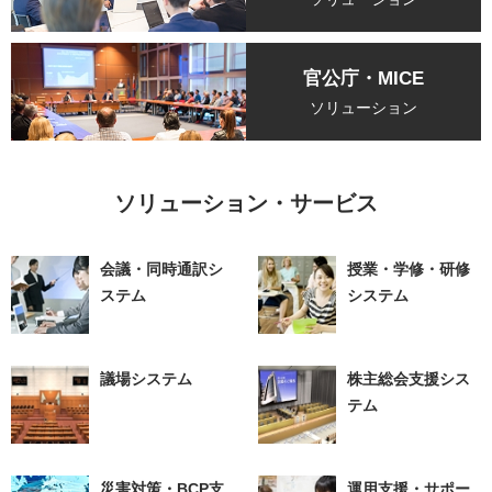
官公庁・MICE
ソリューション
ソリューション・サービス
会議・同時通訳シ
授業・学修・研修
ステム
システム
議場システム
株主総会支援シス
テム
災害対策・BCP支
運用支援・サポー