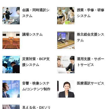
会議・同時通訳シ
授業・学修・研修
ステム
システム
議場システム
株主総会支援シス
テム
災害対策・BCP支
運用支援・サポー
援システム
トサービス
音響・映像システ
医療通訳サービス
ム/コンテンツ制作
見える化・DXソリ