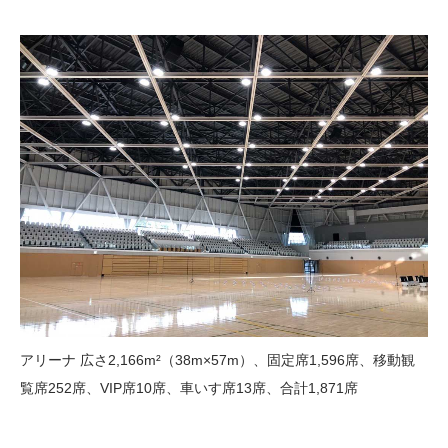
アリーナ 広さ2,166m²（38m×57m）、固定席1,596席、移動観
覧席252席、VIP席10席、車いす席13席、合計1,871席