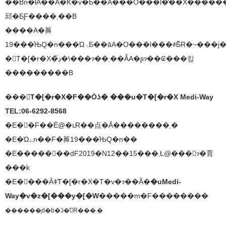
��Вn�ł́A��Â�K�v�Ƃ��Ă���O���l�̕��X���
邱�ƂƑ����܂��B
����A�䕗
�񋟃T�[�r�X�̏ڍׂ�\���ɂ��܂��ẮA�ʂɂ��₢���킹
���������B
���񋟃T�[�r�X�F
��Òʖ� ���u�T�[�r�X Medi-Way
TEL:06-6292-8568
�E�񋟐�F��Ë@�ւɌ��点�Ă��������܂�
�E�Ώےn��F�䕗19���̍ЊQ�n��
�E�����񋟊��ԁF2019�N12��15���܂Ł@���󋵂ɂ�育
���k
�E�񋟌���Ȃǂ̃T�[�r�X�T�v�ɂ��Ă�
�uMedi-
Way�v�z�[���y�[�W
�����m�F��������
������͓d�b�ʖ�̒񋟂Ɍ���܂�