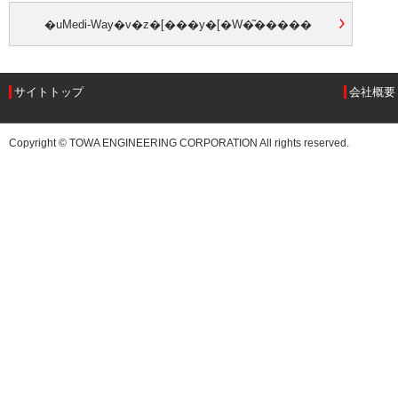
�uMedi-Way�v�z�[���y�[�W�͂�����
サイトトップ
会社概要
Copyright © TOWA ENGINEERING CORPORATION All rights reserved.