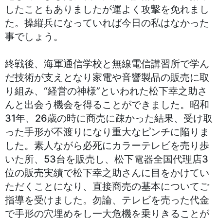
したこともありましたが運よく攻撃を免れまし
た。操縦兵になっていれば今日の私はなかった
事でしょう。
終戦後、海軍通信学校と無線電信講習所で学ん
だ技術が支えとなり家電や音響製品の販売に取
り組み、“経営の神様”といわれた松下幸之助さ
んと出会う機会を得ることができました。昭和
31年、26歳の時に商売に疎かった結果、受け取
った手形が不渡りになり重大なピンチに陥りま
した。素人ながら必死にカラーテレビを売り歩
いた所、53台を販売し、松下電器全国代理店3
位の販売実績で松下幸之助さんに目をかけてい
ただくことになり、直接商売の基本についてご
指導を受けました。勿論、テレビを売った代金
で手形の穴埋めをし一大危機を乗りきることが