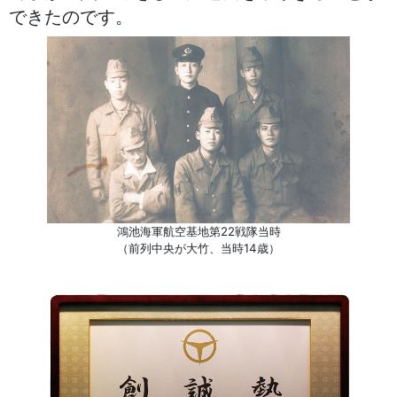
できたのです。
鴻池海軍航空基地第22戦隊当時
（前列中央が大竹、当時14歳）